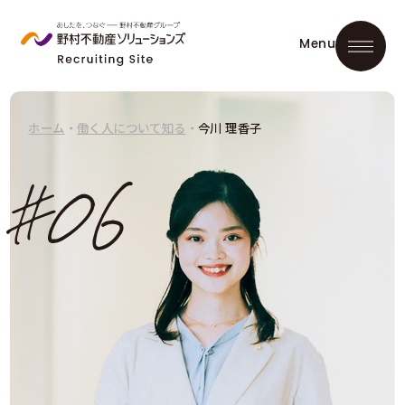
ホーム
・
働く人について知る
・
今川 理香子