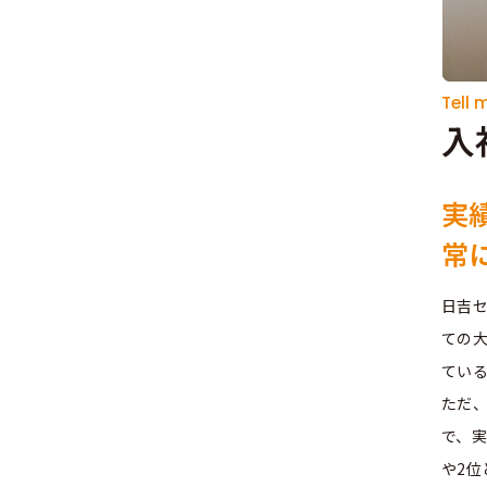
Tell 
入
実
常
日吉
ての
てい
ただ
で、
や2