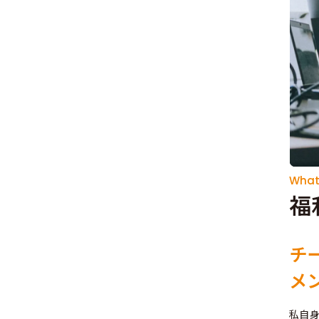
What
福
チ
メ
私自