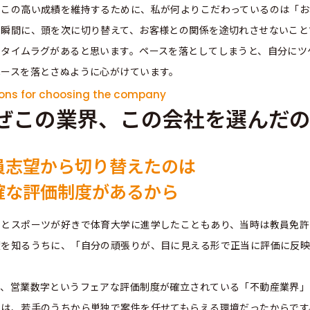
、この高い成績を維持するために、私が何よりこだわっているのは「お
た瞬間に、頭を次に切り替えて、お客様との関係を途切れさせないこと
にタイムラグがあると思います。ペースを落としてしまうと、自分にツ
ペースを落とさぬように心がけています。
ons for choosing the company
ぜこの業界、この会社を選んだ
員志望から切り替えたのは
確な評価制度があるから
もとスポーツが好きで体育大学に進学したこともあり、当時は教員免許
度を知るうちに、「自分の頑張りが、目に見える形で正当に評価に反映
。
で、営業数字というフェアな評価制度が確立されている「不動産業界」
のは、若手のうちから単独で案件を任せてもらえる環境だったからです