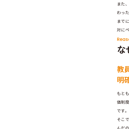
また
わっ
まで
対に
Reas
な
教
明
もと
価制
です
そこ
んだ