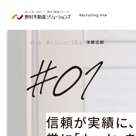
ホーム
・
働く人について知る
・
本郷 広樹
信頼が実績に、