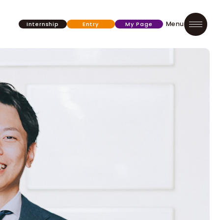
Internship
Entry
My Page